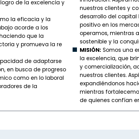
ogro de la excelencia y
nuestros clientes y c
desarrollo del capit
o la eficacia y la
positivo en los mer
abajo acorde a los
operamos, mientras 
, haciendo que la
sostenible y la conqu
actoria y promueva la re
MISIÓN:
Somos una em
la excelencia, que bri
pacidad de adaptarse
y comercialización, 
n, en busca de progreso
nuestros clientes. As
mico como en lo laboral
expandiéndonos haci
oradores de la
mientras fortalecemos
de quienes confían en